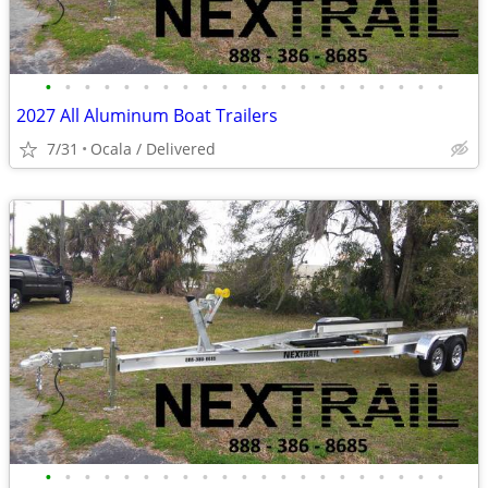
•
•
•
•
•
•
•
•
•
•
•
•
•
•
•
•
•
•
•
•
•
2027 All Aluminum Boat Trailers
7/31
Ocala / Delivered
•
•
•
•
•
•
•
•
•
•
•
•
•
•
•
•
•
•
•
•
•