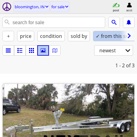
bloomington, IN
for sale
post
acct
+
price
condition
sold by
✓ from this seller
newest
1 - 2
of 3